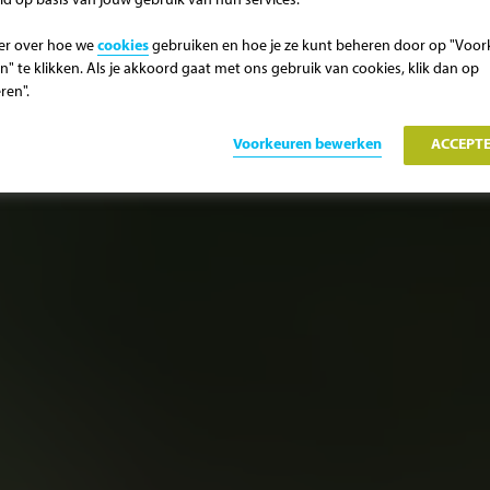
d op basis van jouw gebruik van hun services.
er over hoe we
cookies
gebruiken en hoe je ze kunt beheren door op "Voo
" te klikken. Als je akkoord gaat met ons gebruik van cookies, klik dan op
ren".
Voorkeuren bewerken
ACCEPT