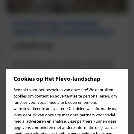
Na 20 jaar weer broedende
lepelaars in de Lepelaarplassen
4 FEBRUARI 2026
In broedseizoen 2025 hebben er drie paartjes
lepelaars gebroed in Natura2000-gebied de
Cookies op Het Flevo-landschap
Lepelaarplassen bij Almere. Dat is bijzonder
Bedankt voor het bezoeken van onze site! We gebruiken
nieuws.
cookies om content en advertenties te personaliseren, om
functies voor social media te bieden en om ons
websiteverkeer te analyseren. Ook delen we informatie over
jouw gebruik van onze site met onze partners voor social
LEES MEER
media, adverteren en analyse. Deze partners kunnen deze
gegevens combineren met andere informatie die je aan ze