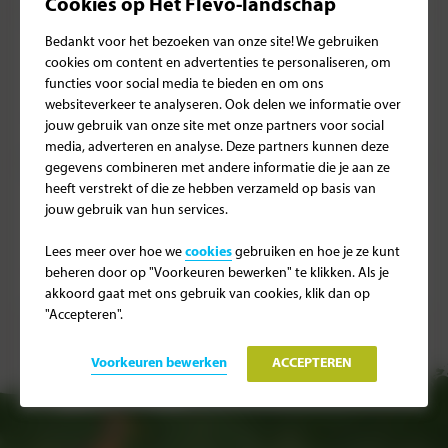
Cookies op Het Flevo-landschap
Bedankt voor het bezoeken van onze site! We gebruiken
Afgerond: werkzaamheden
cookies om content en advertenties te personaliseren, om
functies voor social media te bieden en om ons
Flevohout (30 januari 2023 – 24
websiteverkeer te analyseren. Ook delen we informatie over
februari 2023)
jouw gebruik van onze site met onze partners voor social
media, adverteren en analyse. Deze partners kunnen deze
gegevens combineren met andere informatie die je aan ze
heeft verstrekt of die ze hebben verzameld op basis van
Afgerond: snoei
jouw gebruik van hun services.
Trekvogelgraslandje, Almere
Lees meer over hoe we
cookies
gebruiken en hoe je ze kunt
(maart 2021)
beheren door op "Voorkeuren bewerken" te klikken. Als je
akkoord gaat met ons gebruik van cookies, klik dan op
"Accepteren".
Voorkeuren bewerken
ACCEPTEREN