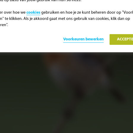
d op basis van jouw gebruik van hun services.
er over hoe we
cookies
gebruiken en hoe je ze kunt beheren door op "Voo
" te klikken. Als je akkoord gaat met ons gebruik van cookies, klik dan op
ren".
Voorkeuren bewerken
ACCEPT