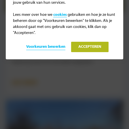
jouw gebruik van hun services.
Lees meer over hoe we
cookies
gebruiken en hoe je ze kunt
Schokland
beheren door op "Voorkeuren bewerken" te klikken. Als je
akkoord gaat met ons gebruik van cookies, klik dan op
"Accepteren".
Schokland is natuurgebied én UNESCO
Voorkeuren bewerken
ACCEPTEREN
werelderfgoed. Rijk aan vogels en met een bos
waarin je even ver van alles weg bent.
LEES MEER
Lees
meer