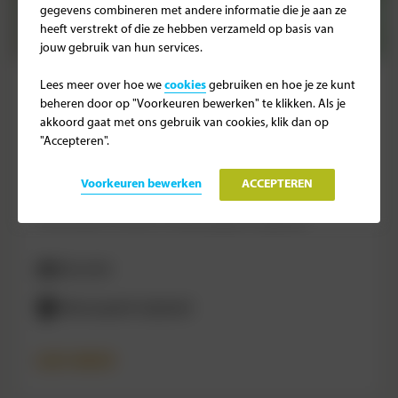
gegevens combineren met andere informatie die je aan ze
heeft verstrekt of die ze hebben verzameld op basis van
jouw gebruik van hun services.
Natuurkunstpark
Lees meer over hoe we
cookies
gebruiken en hoe je ze kunt
beheren door op "Voorkeuren bewerken" te klikken. Als je
akkoord gaat met ons gebruik van cookies, klik dan op
5 JULI - 31 OKTOBER 2026
"Accepteren".
De Kunstroute is dagelijks van 5 juli tot 1
Voorkeuren bewerken
ACCEPTEREN
november te zien in Natuurpark Lelystad.
Excursie
Natuurpark Lelystad
LEES MEER