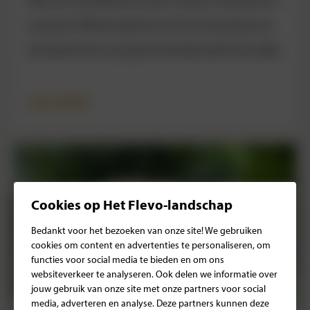
Met een symbolische eerste schop in de grond is
op 8 juni officieel gestart met de uitvoering van
de laatste fase in project Noorderwold-Eemvallei.
LEES MEER
Lees
meer
Cookies op Het Flevo-landschap
Bedankt voor het bezoeken van onze site! We gebruiken
cookies om content en advertenties te personaliseren, om
functies voor social media te bieden en om ons
websiteverkeer te analyseren. Ook delen we informatie over
jouw gebruik van onze site met onze partners voor social
media, adverteren en analyse. Deze partners kunnen deze