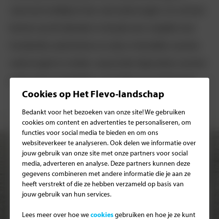
Jaarrond verblijven hier veel watervogels. Zo vormen
bomen op de eilanden in de plas een rustplek voor
honderden aalscholvers en zijn er tientallen soorten
watervogels te vinden, waaronder bijzondere soorten
zoals grote zaagbekken, nonnetjes en roerdompen.
Cookies op Het Flevo-landschap
Bedankt voor het bezoeken van onze site! We gebruiken
cookies om content en advertenties te personaliseren, om
functies voor social media te bieden en om ons
websiteverkeer te analyseren. Ook delen we informatie over
jouw gebruik van onze site met onze partners voor social
media, adverteren en analyse. Deze partners kunnen deze
gegevens combineren met andere informatie die je aan ze
heeft verstrekt of die ze hebben verzameld op basis van
jouw gebruik van hun services.
Lees meer over hoe we
cookies
gebruiken en hoe je ze kunt