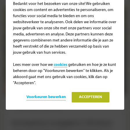
Bedankt voor het bezoeken van onze site! We gebruiken
cookies om content en advertenties te personaliseren, om
Lees
functies voor social media te bieden en om ons
meer
websiteverkeer te analyseren. Ook delen we informatie over
jouw gebruik van onze site met onze partners voor social
media, adverteren en analyse. Deze partners kunnen deze
gegevens combineren met andere informatie die je aan ze
heeft verstrekt of die ze hebben verzameld op basis van
jouw gebruik van hun services.
Lees meer over hoe we
cookies
gebruiken en hoe je ze kunt
beheren door op "Voorkeuren bewerken" te klikken. Als je
akkoord gaat met ons gebruik van cookies, klik dan op
"Accepteren".
Voorkeuren bewerken
ACCEPTEREN
Pampushoutpad
De Pampushout is aangeplant in 1978. Bomen